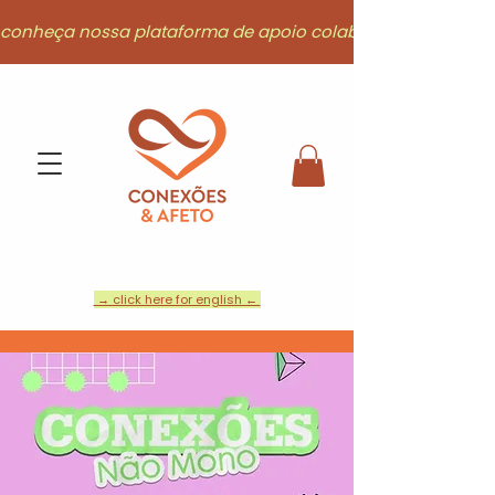
conheça nossa plataforma de apoio colaborativo
→ click here for english ←