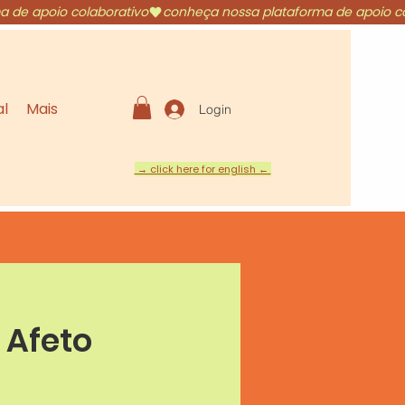
al
Mais
Login
→ click here for english ←
 Afeto