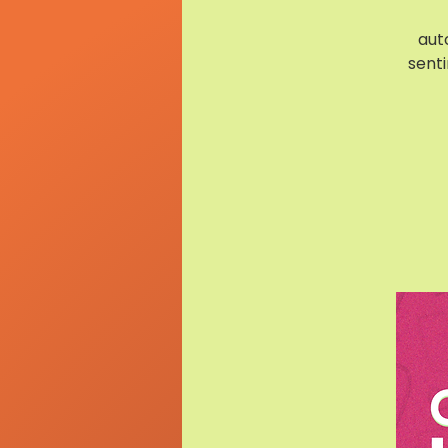
aut
sent