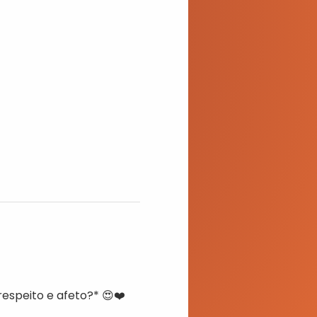
espeito e afeto?* 😍❤️