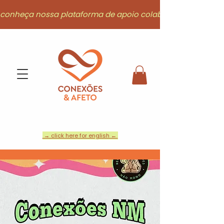
conheça nossa plataforma de apoio colaborativo
→ click here for english ←