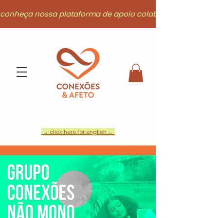
conheça nossa plataforma de apoio colaborativo
→ click here for english ←