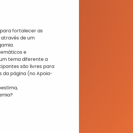
ara fortalecer as 
 através de um 
gamia.
temáticos e 
um tema diferente a 
pantes são livres para 
 da página (no Apoia-
estima, 
amia?