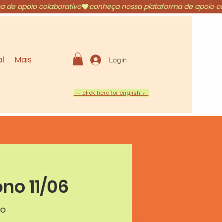
al
Mais
Login
→ click here for english ←
no 11/06
no