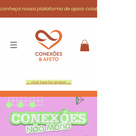
conheça nossa plataforma de apoio colaborativo
→ click here for english ←