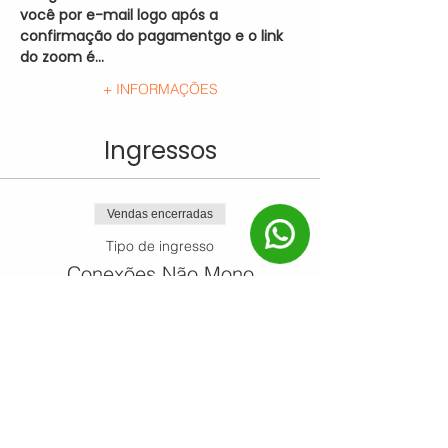
você por e-mail logo após a 
confirmação do pagamentgo e o link 
do zoom é…
+ INFORMAÇÕES
Ingressos
Vendas encerradas
Tipo de ingresso
Conexões Não Mono
Preço
R$ 20,00
+ R$ 0,50 de taxa de serviço de ingresso