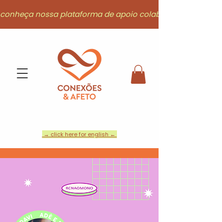
conheça nossa plataforma de apoio colaborativo
→ click here for english ←