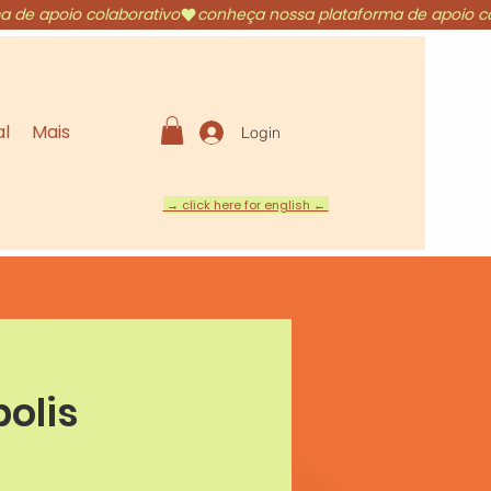
al
Mais
Login
→ click here for english ←
olis