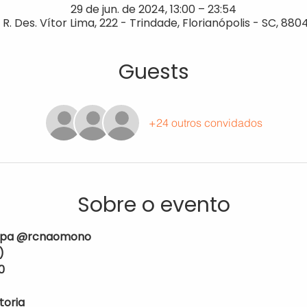
29 de jun. de 2024, 13:00 – 23:54
, R. Des. Vítor Lima, 222 - Trindade, Florianópolis - SC, 880
Guests
+24 outros convidados
Sobre o evento
ripa @rcnaomono
)
0
toria