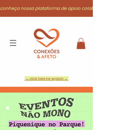
conheça nossa plataforma de apoio colaborativo
→ click here for english ←