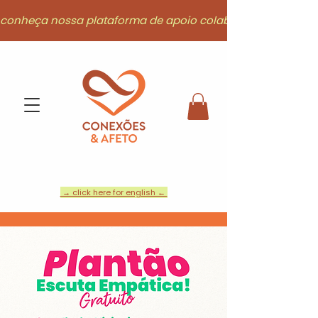
conheça nossa plataforma de apoio colaborativo
→ click here for english ←