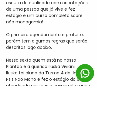
escuta de qualidade com orientações 
de uma pessoa que já vive e fez 
estágio e um curso completo sobre 
não monogamia!

O primeiro agendamento é gratuito, 
porém tem algumas regras que serão 
descritas logo abaixo.

Nessa sexta quem está no nosso 
Plantão é a querida Iluska Viviani.

Iluska foi aluna da Turma 4 da Jornada 
Psis Não Mono e fez o estágio do curso 
atendendo pessoas e casais não mono.

"Meu desejo é divulgar e desmistificar 
a não monogamia para as pessoas, 
oferecendo conteúdo que as auxilie a…
+ INFORMAÇÕES