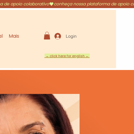
al
Mais
Login
→ click here for english ←