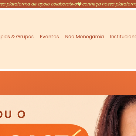
pias & Grupos
Eventos
Não Monogamia
Institucion