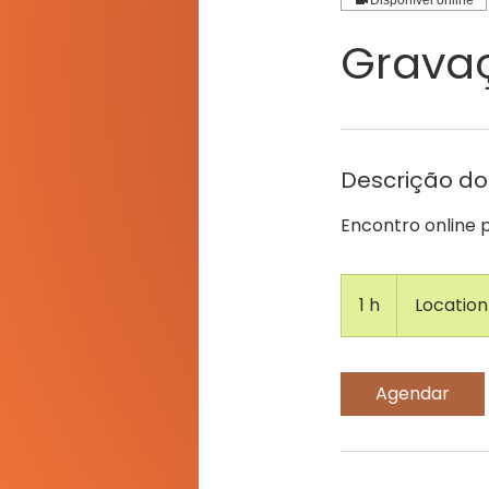
Disponível online
Grava
Descrição do
Encontro online 
1 h
1
Location
Agendar