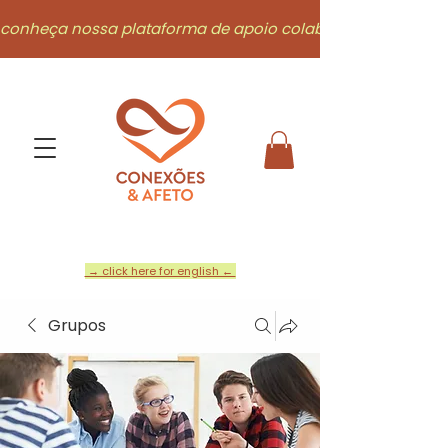
conheça nossa plataforma de apoio colaborativo
→ click here for english ←
Grupos